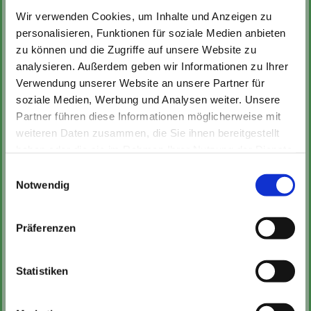
Wir verwenden Cookies, um Inhalte und Anzeigen zu
personalisieren, Funktionen für soziale Medien anbieten
zu können und die Zugriffe auf unsere Website zu
analysieren. Außerdem geben wir Informationen zu Ihrer
So erreichen Sie uns ...
Verwendung unserer Website an unsere Partner für
soziale Medien, Werbung und Analysen weiter. Unsere
Familienzentrum Ev. Arche Noah
Partner führen diese Informationen möglicherweise mit
Kindergarten
weiteren Daten zusammen, die Sie ihnen bereitgestellt
haben oder die sie im Rahmen Ihrer Nutzung der Dienste
komm. Leitung: Tobias Frochte-Böhme
gesammelt haben.
Einwilligungsauswahl
von-Vincke-Str. 23

Notwendig
59399 Olfen
0 25 95 - 31 86

Präferenzen
ms-kita-olfen@ev-kirchenkreis- muenster.de
@
www.familienzentrum-olfen.de

Statistiken
Öffnungszeiten
Montag - Freitag