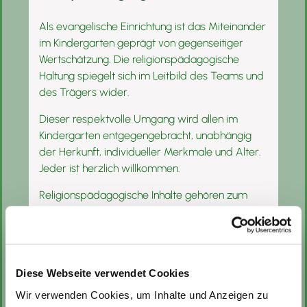
Als evangelische Einrichtung ist das Miteinander
im Kindergarten geprägt von gegenseitiger
Wertschätzung. Die religionspädagogische
Haltung spiegelt sich im Leitbild des Teams und
des Trägers wider.
Dieser respektvolle Umgang wird allen im
Kindergarten entgegengebracht, unabhängig
der Herkunft, individueller Merkmale und Alter.
Jeder ist herzlich willkommen.
Religionspädagogische Inhalte gehören zum
täglichen Miteinander mit den Kindern, die
Vermittlung eines positiven Selbstwertgefühls,
kindgerechte Gebete, aber auch
Höflichkeitsformen haben einen hohen
Diese Webseite verwendet Cookies
Stellenwert.
Wir verwenden Cookies, um Inhalte und Anzeigen zu
(Philosophische) Themen des alltäglichen