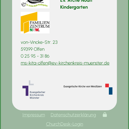
Ev. Arche Noah
Kindergarten
von-Vincke-Str. 23
59399 Olfen
0 25 95 - 31 86
ms-kita-olfen@ev-kirchenkreis-muenster.de
Impressum
Datenschutzerklärung
ChurchDesk-Login