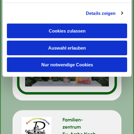
die Eltern gehört selbstverständlich zu einer
guten Erziehungspartnerschaft und -begleitung.
Details zeigen
Bei Bedarf vermitteln wir Kontakte zu
Beratungsstellen, Seelsorgern oder ähnlichen
Cookies zulassen
Anlaufstellen.
Auswahl erlauben
Nur notwendige Cookies
Familien-
zentrum