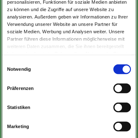
personalisieren, Funktionen für soziale Medien anbieten
Lebens der Kinder werden aufgegriffen und
zu können und die Zugriffe auf unsere Website zu
bearbeitet. Religiöse Geschichten aus der Bibel
analysieren. Außerdem geben wir Informationen zu Ihrer
werden mit den Kindern in Hallo-Gott-Runden,
Verwendung unserer Website an unsere Partner für
bzw. im Laufe des Kirchenjahres erarbeitet.
soziale Medien, Werbung und Analysen weiter. Unsere
Partner führen diese Informationen möglicherweise mit
Von den Kindern mitgestaltete Gottesdienste zu
weiteren Daten zusammen, die Sie ihnen bereitgestellt
verschiedenen Anlässen, zum Beispiel der
haben oder die sie im Rahmen Ihrer Nutzung der Dienste
Abschied der Vorschulkinder finden in
gesammelt haben.
Zusammenarbeit mit Pfarrer Melchert der
Einwilligungsauswahl
Notwendig
evangelischen Christus-Kirchengemeinde Olfen
statt. Dazu gehören auch die
Familiengottesdienste an Palmsonntag und am
Präferenzen
2. Advent, die gemeinsam mit den
Kindergartenkindern gestaltet werden.
Statistiken
Neben der religionspädagogischen Arbeit mit
den Kindern sind wir als Mitarbeiter*innen auch
immer Ansprechpartner in herausfordernden
Marketing
und belastenden Situationen. Ein offenes Ohr für