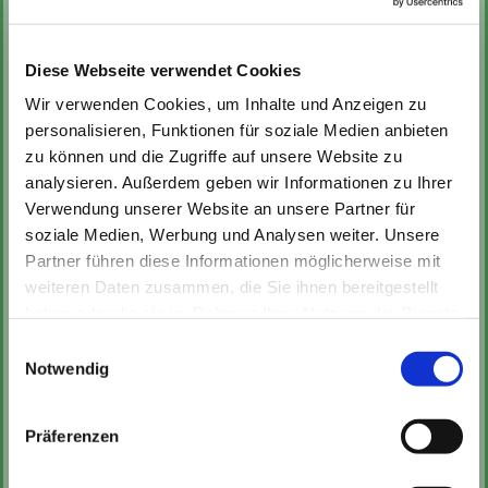
Diese Webseite verwendet Cookies
Wir verwenden Cookies, um Inhalte und Anzeigen zu
personalisieren, Funktionen für soziale Medien anbieten
zu können und die Zugriffe auf unsere Website zu
analysieren. Außerdem geben wir Informationen zu Ihrer
Verwendung unserer Website an unsere Partner für
soziale Medien, Werbung und Analysen weiter. Unsere
Partner führen diese Informationen möglicherweise mit
weiteren Daten zusammen, die Sie ihnen bereitgestellt
Hier
finden Sie unser
Eingewöhnungs-Konzept
haben oder die sie im Rahmen Ihrer Nutzung der Dienste
gesammelt haben.
Einwilligungsauswahl
Der Gruppenwechsel
Notwendig
Im Alter von drei Jahren wechseln unsere U3-
Präferenzen
Kinder in die Regenbogen- oder
Sonnenscheingruppe - für die Kinder ein